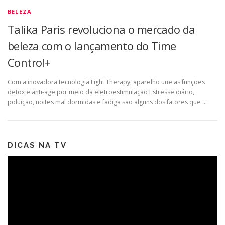
BELEZA
Talika Paris revoluciona o mercado da
beleza com o lançamento do Time
Control+
Com a inovadora tecnologia Light Therapy, aparelho une as funções
detox e anti-age por meio da eletroestimulação Estresse diário,
poluição, noites mal dormidas e fadiga são alguns dos fatores que …
DICAS NA TV
Tocador
de
vídeo