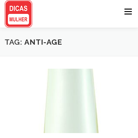
Pular
para
Menu
o
conteúdo
TAG:
ANTI-AGE