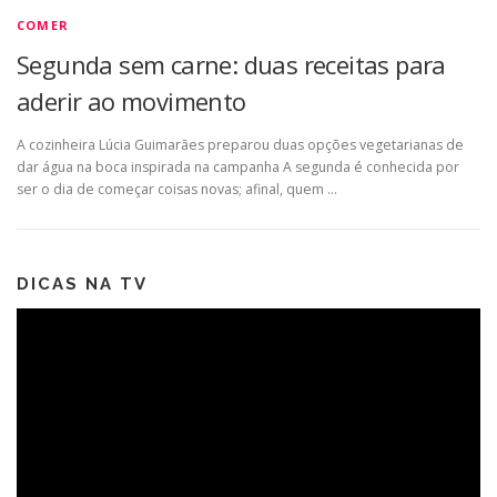
COMER
Segunda sem carne: duas receitas para
aderir ao movimento
A cozinheira Lúcia Guimarães preparou duas opções vegetarianas de
dar água na boca inspirada na campanha A segunda é conhecida por
ser o dia de começar coisas novas; afinal, quem …
DICAS NA TV
Tocador
de
vídeo